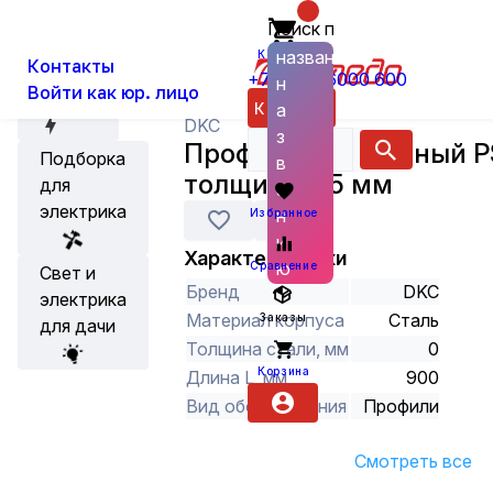
Поиск по
О нас
Новости
Каталог
Кабеленесущие системы и аксес
названию
Корзина
Контакты
+7 (800) 6000 600
н
Войти как юр. лицо
Акции
Каталог
а
DKC
з
Профиль П-образный 
Подборка
в
толщина 2,5 мм
для
а
электрика
н
Избранное
и
Характеристики
ю
Сравнение
Свет и
Бренд
DKC
электрика
Материал корпуса
Сталь
Заказы
для дачи
Толщина стали, мм
0
Корзина
Длина L, мм
900
Вид оборудования
Профили
Смотреть все