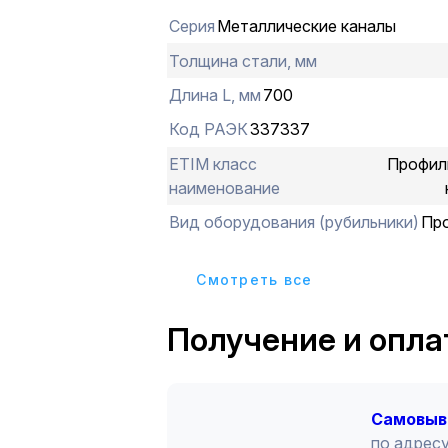
Серия
Металлические каналы
Толщина стали, мм
Длина L, мм
700
Код РАЭК
337337
ETIM класс
Профил
наименование
Вид оборудования (рубильники)
Пр
Cмотреть все
Получение и опла
Cамовыв
по адресу