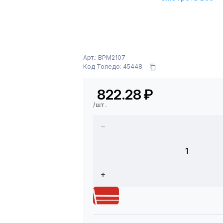
Арт.: BPM2107
Код Толедо: 45448
822.28
₽
/шт.
1