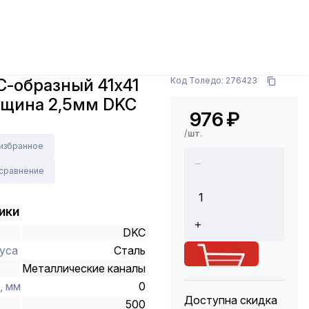
ры
Лотки, полки и аксессуары
Профили
мм DKC BPM4105
Арт.: BPM4105
С-образный 41х41
Код Толедо: 276423
лщина 2,5мм DKC
976
₽
/шт.
 избранное
 сравнение
ики
DKC
уса
Сталь
Металлические каналы
, мм
0
Доступна скидка
500