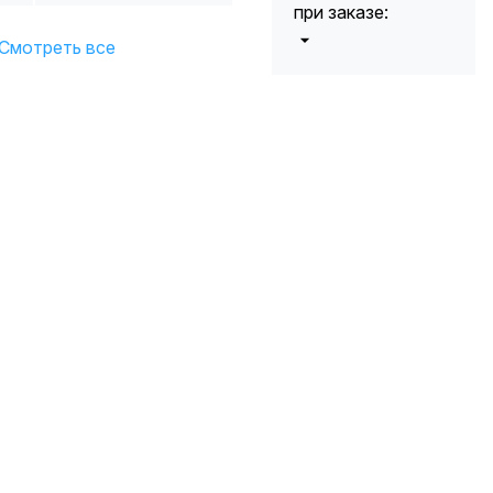
при заказе:
Смотреть все
от 5000 до 10
5%
000 руб.
от 10 000 до
10%
20 000 руб.
от 20 000 до
12%
50 000 руб
от 50 000
*
15%
руб.
* -Для заказов,
состоящих
полностью из
кабельной
продукции,
максимальная
скидка ограничена
12%