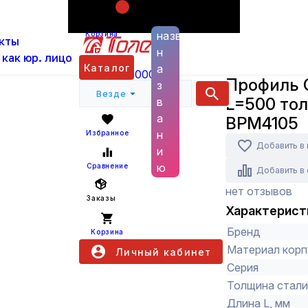
Поиск по
ас
Каталог
Кабеленесущие системы и аксессуа
названию
Корзина
кты
Профиль С-образный 41х41 L=500 толщина 2,5
н
 как юр. лицо
DKC
Каталог
а
+7 (800) 6000 600
Профиль 
з
Везде
L=500 то
в
а
BPM4105
н
Избранное
Добавить в
и
ю
Сравнение
Добавить в
нет отзывов
Заказы
Характерист
Бренд
Корзина
Материал корп
Личный кабинет
Серия
Толщина стали
Длина L, мм