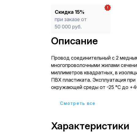
Скидка 15%
при заказе от
50 000 руб.
Описание
Провод соединительный с 2 медны
многопроволочными жилами сечени
миллиметров квадратных, в изоляци
ПВХ пластиката. Эксплуатация при
окружающей среды от -25 °С до +40
Максимальная рабочая температура 
Применяется при монтаже электроп
Cмотреть все
изготовления шнуров удлинительны
Характеристики