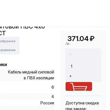
е
Провод бытовой ПВС 4х6 белый ГОСТ
Арт.: 14100
ытовой ПВС 4х6
Код Толедо: 187500
СТ
371.04
₽
 избранное
/м.
 сравнение
ики
Кабель медный силовой
в ПВХ изоляции
6
4
Россия
Доступна скидка
при заказе: