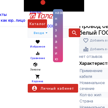
Поиск по
ас
Каталог
Кабель провод
Провода бытовы
названию
Корзина
кты
н
БРЭКС
 как юр. лицо
Каталог
а
Провод б
+7 (800) 6000 600
з
белый ГО
Везде
в
Добавить в
а
н
Избранное
Добавить в
и
нет отзывов
ю
Сравнение
Характерист
Заказы
Применение
кабеля
Корзина
Номинальное
сечение
Личный кабинет
Кол-во жил
Страна
Номинальное