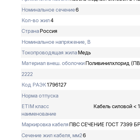
Номинальное сечение
6
Кол-во жил
4
Страна
Россия
Номинальное напряжение, В
Токопроводящая жила
Медь
Материал внеш. оболочки
Поливинилхлорид (ПВ
2222
Код РАЭК
1796127
Норма отпуска
ETIM класс
Кабель силовой < 
наименование
Маркировка кабеля
ПВС СЕЧЕНИЕ ГОСТ 7399 Б
Сечение жил кабеля, мм2
6