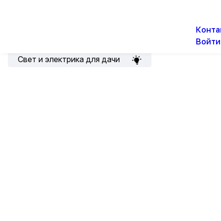
О н
Новости
Акции
Конта
Войти
Подборка для электрика
Свет и электрика для дачи