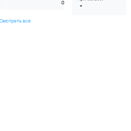
0
от 5000 до 10
5%
000 руб.
Смотреть все
от 10 000 до
10%
20 000 руб.
от 20 000 до
12%
50 000 руб
от 50 000
*
15%
руб.
* -Для заказов,
состоящих
полностью из
кабельной
продукции,
максимальная
скидка ограничена
12%