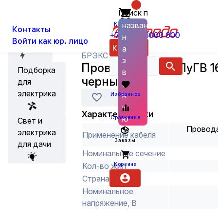
Поиск по
О нас
Новости
Каталог
Кабель провод
Провода устан
названию
Корзина
Контакты
+7 (800) 6000 600
н
Войти как юр. лицо
Акции
Каталог
а
БРЭКС
з
Провод медный ПуГВ 16
Подборка
в
черный
для
а
электрика
н
Избранное
и
Характеристики
ю
Сравнение
Свет и
Провода
электрика
Применение кабеля
Заказы
для дачи
Номинальное сечение
Корзина
Кол-во жил
Страна
Номинальное
напряжение, В