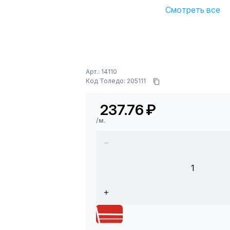
Смотреть все
Арт.: 14110
Код Толедо: 205111
237.76
₽
/м.
1