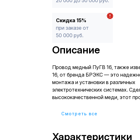
20 000 до 50 000 руб.
Скидка 15%
при заказе от
50 000 руб.
Описание
Провод медный ПуГВ 16, также изв
16, от бренда БРЭКС — это надежн
монтажа и установки в различных
электротехнических системах. Сде
высококачественной меди, этот пр
обеспечивает отличную проводимо
долговечность, что делает его иде
Cмотреть все
использования в жилых, коммерческ
промышленных объектах. Его практ
Характеристики
применение включает подключение