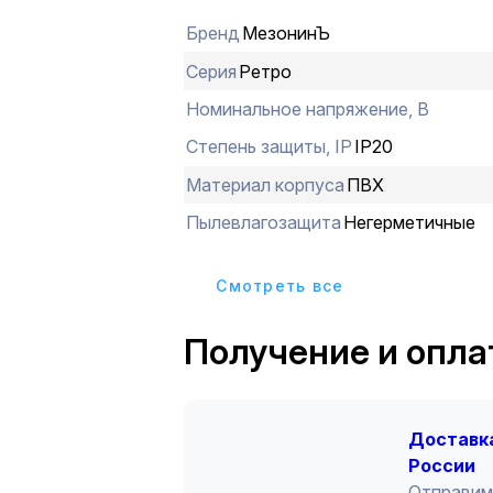
Бренд
МезонинЪ
Серия
Ретро
Номинальное напряжение, В
Степень защиты, IP
IP20
Материал корпуса
ПВХ
Пылевлагозащита
Негерметичные
Cмотреть все
Получение и опла
Доставка
России
Отправим