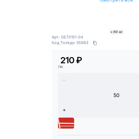
х (50 м)
Арт.: GE70151-04
Код Толедо: 55983
210
₽
/м.
50