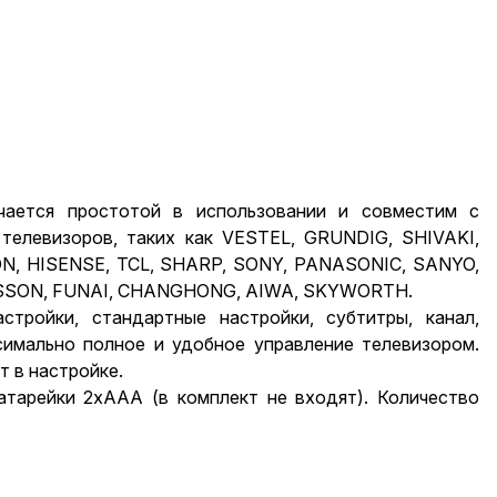
чается простотой в использовании и совместим с
телевизоров, такиx как VESTEL, GRUNDIG, SHIVAKI,
N, HISENSE, TCL, SHARP, SONY, PANASONIC, SANYO,
RISSON, FUNAI, CHANGHONG, AIWA, SKYWORTH.
тройки, стандартные настройки, субтитры, канал,
ксимально полное и удобное управление телевизором.
т в настройке.
 батарейки 2xААА (в комплект не вxодят). Количество