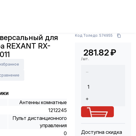
ьт универсальный для телевизора REXANT RX-707E
Арт.: 38-0011
иверсальный для
Код Толедо: 574955
ра REXANT RX-
281.82
₽
011
/шт.
 избранное
 сравнение
ики
Антенны комнатные
1212245
Пульт дистанционного
управления
Доступна скидка
0