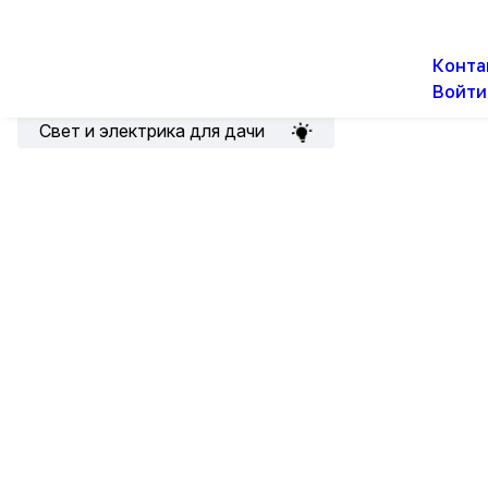
О н
Новости
Акции
Конта
Войти
Подборка для электрика
Свет и электрика для дачи