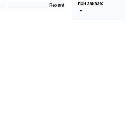
при заказе:
Rexant
от 5000 до 10
5%
000 руб.
от 10 000 до
10%
20 000 руб.
от 20 000 до
12%
50 000 руб
от 50 000
*
15%
руб.
* -Для заказов,
состоящих
полностью из
кабельной
продукции,
максимальная
скидка ограничена
12%