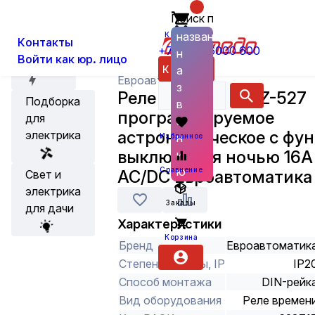
Поиск по
О нас
Новости
Каталог
Защитное, учетное и низковольт
названию
Корзина
Контакты
+7 (800) 6000 600
н
Войти как юр. лицо
Акции
Каталог
а
Евроавтоматика
з
Реле времени PCZ-527
Подборка
в
программируемое
для
а
астрономическое с фу
электрика
н
Избранное
выключения ночью 16A
и
ю
Сравнение
AC/DC Евроавтоматика
Свет и
электрика
Заказы
для дачи
Характеристики
Корзина
Бренд
Евроавтоматик
Степень защиты, IP
IP2
Способ монтажа
DIN-рейк
Вид оборудования
Реле времен