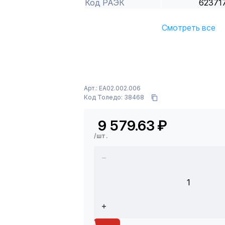
Код РАЭК
62371
Смотреть все
Арт.: EA02.002.006
Код Толедо: 38468
9 579.63
₽
/шт.
1