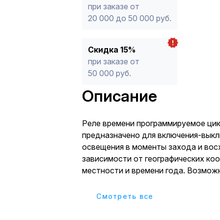
при заказе от
20 000 до 50 000 руб.
Скидка 15%
при заказе от
50 000 руб.
Описание
Реле времени программируемое ци
предназначено для включения-вык
освещения в моменты захода и вос
зависимости от географических ко
местности и времени года. Возмож
времени включения-выключения в п
минут, ночной перерыв, двухканальное,
Cмотреть все
астрономическое, коррекция време
выключен