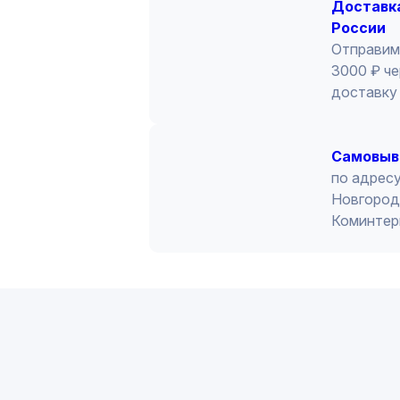
Доставка
России
Отправим
3000 ₽ че
доставку 
Cамовыв
по адресу
Новгород 
Коминтер