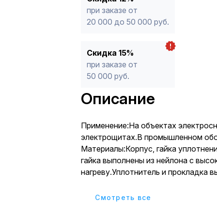
при заказе от
20 000 до 50 000 руб.
Скидка 15%
при заказе от
50 000 руб.
Описание
Применение:На объектах электрос
электрощитах.В промышленном обо
Материалы:Корпус, гайка уплотнен
гайка выполнены из нейлона с высо
нагреву.Уплотнитель и прокладка в
неопрена.Преимущества:Широкий в
с разной степенью защиты (IP54 и
Cмотреть все
IP68).Качественные материалы, пр