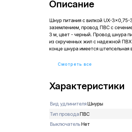
Описание
Шнур питания с вилкой UX-3x0,75-
заземлением, провод ПВС с сечение
3 м, цвет - черный. Провод шнура 
из скрученных жил с надежной ПВХ
конце шнура имеется штепсельная 
предназначено для комплектации и
электрических бытовых приборов.
Cмотреть все
Характеристики
Вид удлинителя
Шнуры
Тип провода
ПВС
Выключатель
Нет