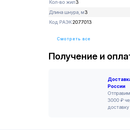
Кол-во жил
3
Длина шнура, м
3
Код РАЭК
2077013
Cмотреть все
Получение и опла
Доставка
России
Отправим
3000 ₽ че
доставку 