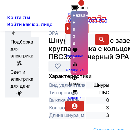
Поиск по
О нас
Новости
Каталог
Удлинители, сетевые фильтры, ко
названию
Корзина
Контакты
+7 (800) 6000 600
н
Войти как юр. лицо
Акции
Каталог
а
ЭРА
з
Шнур сетевой 3м с за
Подборка
в
круглая вилка с кольцо
для
а
ПВС3x0,75 черный ЭРА
электрика
н
Избранное
и
ю
Сравнение
Свет и
Характеристики
электрика
Заказы
Вид удлинителя
Шнуры
для дачи
Тип провода
ПВС
Корзина
Выключатель
0
Кол-во жил
3
Длина шнура, м
3
Смотреть все