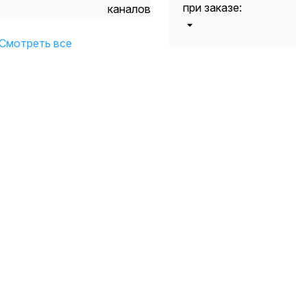
при заказе:
каналов
от 5000 до 10
Смотреть все
5%
000 руб.
от 10 000 до
10%
20 000 руб.
от 20 000 до
12%
50 000 руб
от 50 000
*
15%
руб.
* -Для заказов,
состоящих
полностью из
кабельной
продукции,
максимальная
скидка ограничена
12%