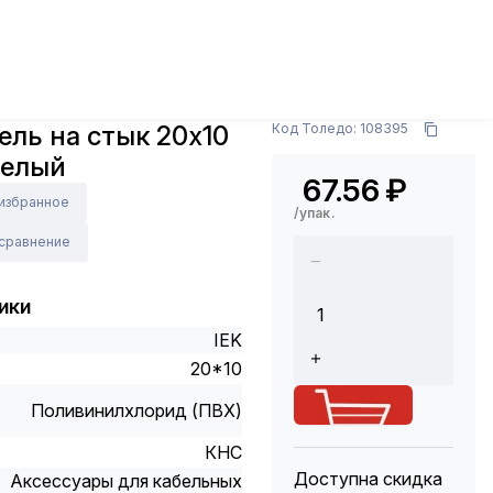
ры
Кабельные каналы и аксессуары
Соединитель
Арт.: CKMP10D-S-020-010-K01
ль на стык 20х10
Код Толедо: 108395
Белый
67.56
₽
 избранное
/упак.
 сравнение
ики
IEK
20*10
Поливинилхлорид (ПВХ)
КНС
Доступна скидка
Аксессуары для кабельных