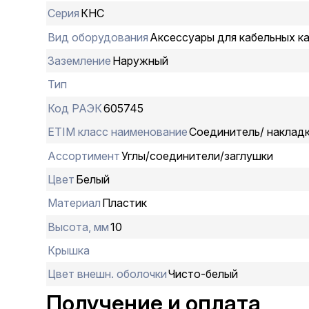
Серия
КНС
Вид оборудования
Аксессуары для кабельных к
Заземление
Наружный
Тип
Код РАЭК
605745
ETIM класс наименование
Соединитель/ накладк
Ассортимент
Углы/соединители/заглушки
Цвет
Белый
Материал
Пластик
Высота, мм
10
Крышка
Цвет внешн. оболочки
Чисто-белый
Получение и оплата