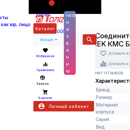
Поиск по
ас
Каталог
Кабеленесущие системы и аксессуа
названию
Корзина
кты
на стык 20х10 IEK КМС Белый
н
 как юр. лицо
IEK
Каталог
а
+7 (800) 6000 600
Соедините
з
Везде
IEK КМС 
в
а
Добавить в
н
Избранное
и
Добавить в
ю
Сравнение
нет отзывов
Характерист
Заказы
Бренд
Размер
Корзина
Материал
Личный кабинет
корпуса
Серия
Вид