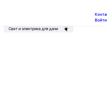
О н
Новости
Акции
Конта
Войти
Подборка для электрика
Свет и электрика для дачи