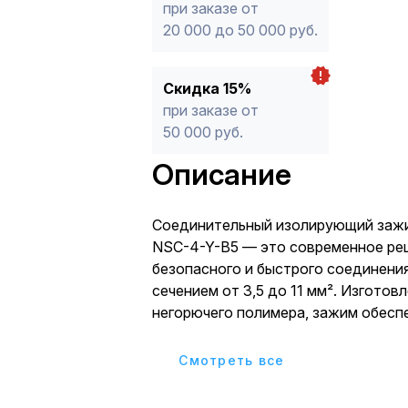
при заказе от
20 000 до 50 000 руб.
Скидка 15%
при заказе от
50 000 руб.
Описание
Соединительный изолирующий зажи
NSC-4-Y-B5 — это современное ре
безопасного и быстрого соединени
сечением от 3,5 до 11 мм². Изготов
негорючего полимера, зажим обесп
надежную изоляцию и механическу
скруток, предотвращая риск возгор
Cмотреть все
замыканий. Внутренняя пружина из
стали гарантирует прочный контакт