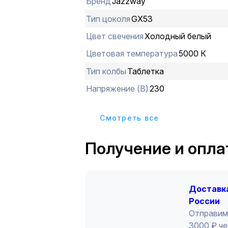
Бренд
Jazzway
Тип цоколя
GX53
Цвет свечения
Холодный белый
Цветовая температура
5000 К
Тип колбы
Таблетка
Напряжение (В)
230
Cмотреть все
Получение и опла
Доставка
России
Отправим
3000 ₽ че