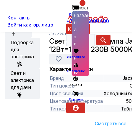
Поиск по
О нас
Новости
Каталог
Лампы
Светодиодные лампы
названию
Корзина
Контакты
+7 (800) 6000 600
н
Войти как юр. лицо
Акции
Каталог
а
Jazzway
з
Светодиодная лампа J
Подборка
в
12Вт=100Вт 230В 5000
для
а
электрика
н
Избранное
и
Характеристики
ю
Сравнение
Свет и
Бренд
Jaz
электрика
Тип цоколя
Заказы
для дачи
Цвет свечения
Холодный б
Корзина
Цветовая температура
50
Тип колбы
Табл
Смотреть все