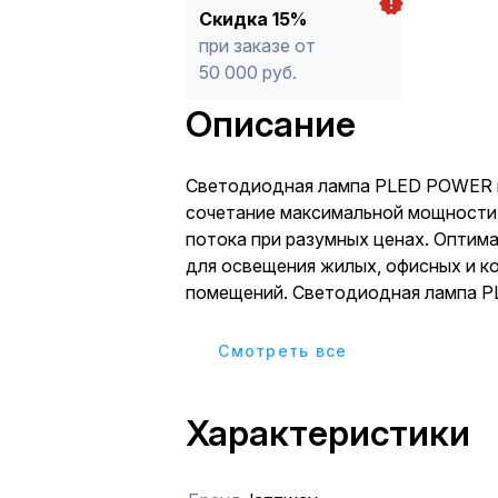
Скидка 15%
при заказе от
50 000 руб.
Описание
Светодиодная лампа PLED POWER идеальное
сочетание максимальной мощности
потока при разумных ценах. Оптим
для освещения жилых, офисных и к
помещений. Светодиодная лампа 
устанавливается в светильник с с
цоколем. Экономия электроэнергии более 80%. В 
Cмотреть все
раз меньше тепловыделение по сра
обычной галогенной лампой. Частота
Характеристики