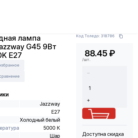
Светодиодная лампа "шарик" Jazzway G45 9Вт 230В
Арт.: .2859662A
дная лампа
Код Толедо: 318786
azzway G45 9Вт
88.45
₽
0K E27
/шт.
 избранное
 сравнение
ики
Jazzway
E27
Холодный белый
ература
5000 К
Доступна скидка
Шар