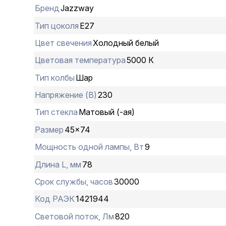
Бренд
Jazzway
Тип цоколя
E27
Цвет свечения
Холодный белый
Цветовая температура
5000 К
Тип колбы
Шар
Напряжение (В)
230
Тип стекла
Матовый (-ая)
Размер
45×74
Мощность одной лампы, Вт
9
Длина L, мм
78
Срок службы, часов
30000
Код РАЭК
1421944
Световой поток, Лм
820