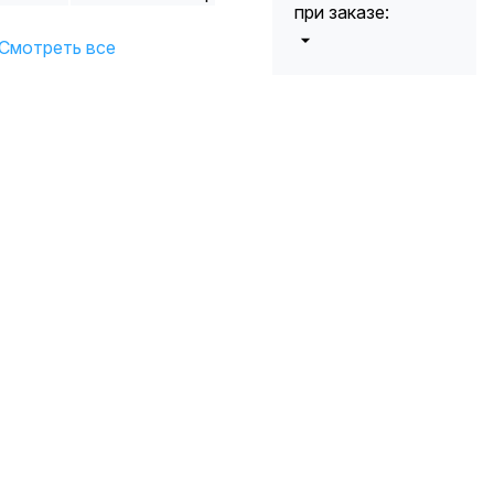
при заказе:
Смотреть все
от 5000 до 10
5%
000 руб.
от 10 000 до
10%
20 000 руб.
от 20 000 до
12%
50 000 руб
от 50 000
*
15%
руб.
* -Для заказов,
состоящих
полностью из
кабельной
продукции,
максимальная
скидка ограничена
12%