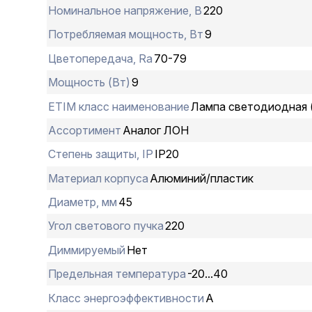
Номинальное напряжение, В
220
Потребляемая мощность, Вт
9
Цветопередача, Ra
70-79
Мощность (Вт)
9
ETIM класс наименование
Лампа светодиодная 
Ассортимент
Аналог ЛОН
Степень защиты, IP
IP20
Материал корпуса
Алюминий/пластик
Диаметр, мм
45
Угол светового пучка
220
Диммируемый
Нет
Предельная температура
-20...40
Класс энергоэффективности
A