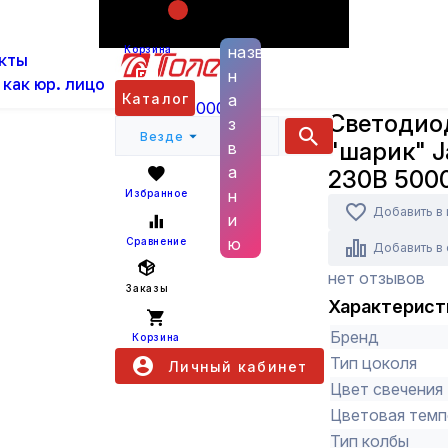
Поиск по
ас
Каталог
Лампы
Светодиодные лампы
названию
Корзина
кты
5000K E27
н
 как юр. лицо
Jazzway
Каталог
а
+7 (800) 6000 600
Светодио
з
Везде
"шарик" J
в
а
230В 500
н
Избранное
Добавить в
и
ю
Сравнение
Добавить в
нет отзывов
Заказы
Характерист
Бренд
Корзина
Тип цоколя
Личный кабинет
Цвет свечения
Цветовая темп
Тип колбы