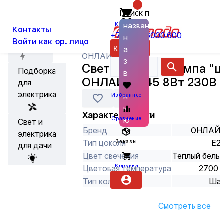
Поиск по
О нас
Новости
Каталог
Лампы
Светодиодные лампы
названию
Корзина
Контакты
+7 (800) 6000 600
н
Войти как юр. лицо
Акции
Каталог
а
ОНЛАЙТ
з
Светодиодная лампа "
Подборка
в
ОНЛАЙТ G45 8Вт 230В 
для
а
электрика
н
Избранное
и
Характеристики
ю
Сравнение
Свет и
Бренд
ОНЛАЙ
электрика
Тип цоколя
E
Заказы
для дачи
Цвет свечения
Теплый бел
Корзина
Цветовая температура
2700
Тип колбы
Ша
Смотреть все