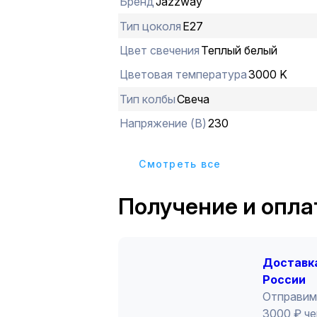
Бренд
Jazzway
Тип цоколя
E27
Цвет свечения
Теплый белый
Цветовая температура
3000 K
Тип колбы
Свеча
Напряжение (В)
230
Cмотреть все
Получение и опла
Доставка
России
Отправим
3000 ₽ че