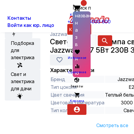
Поиск по
О нас
Новости
Каталог
Лампы
Светодиодные лампы
названию
Корзина
Контакты
+7 (800) 6000 600
н
Войти как юр. лицо
Акции
Каталог
а
Jazzway
з
Светодиодная лампа с
Подборка
в
Jazzway С37 5Вт 230В 
для
а
электрика
н
Избранное
и
Характеристики
ю
Сравнение
Свет и
Бренд
Jazzw
электрика
Тип цоколя
E
Заказы
для дачи
Цвет свечения
Теплый бел
Корзина
Цветовая температура
3000
Тип колбы
Све
Смотреть все