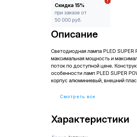
Скидка 15%
при заказе от
50 000 руб.
Описание
Светодиодная лампа PLED SUPER PO
максимальная мощность и максима
поток по доступной цене. Констру
особенности ламп PLED SUPER PO
корпус алюминиевый, внешний пластиковый)
обеспечивают эффективный теплоо
серии мощных ламп с компактными 
Cмотреть все
Предназначены для освещения жил
коммерческих помещений. Экономи
Характеристики
более 80%. Высокая надёжность. П
конструкция. Отсутствие УФ- и ИК-
Лампы экологически безопасны не содержат