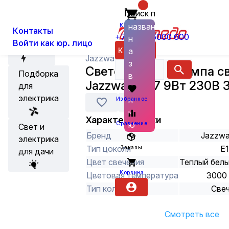
Поиск по
О нас
Новости
Каталог
Лампы
Светодиодные лампы
названию
Корзина
Контакты
+7 (800) 6000 600
н
Войти как юр. лицо
Акции
Каталог
а
Jazzway
з
Светодиодная лампа с
Подборка
в
Jazzway С37 9Вт 230В 
для
а
электрика
н
Избранное
и
Характеристики
ю
Сравнение
Свет и
Бренд
Jazzw
электрика
Тип цоколя
E
Заказы
для дачи
Цвет свечения
Теплый бел
Корзина
Цветовая температура
3000
Тип колбы
Све
Смотреть все