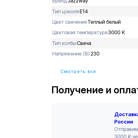
Бренд
Jazzway
тяжелых металлов и ртути. Лампы 
Частота: 50 Гц.
Тип цоколя
E14
Цвет свечения
Теплый белый
Цветовая температура
3000 K
Тип колбы
Свеча
Напряжение (В)
230
Cмотреть все
Получение и опла
Доставка
России
Отправим
3000 ₽ че