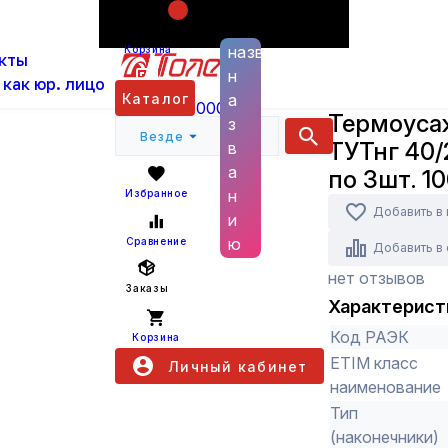
Поиск по
ас
Каталог
Бытовые товары, прочая электрика 
названию
Корзина
кты
Термоусаживаемая трубка ТУТнг 40/20 набор:7
н
 как юр. лицо
EKF
Каталог
а
+7 (800) 6000 600
Термоуса
з
Везде
ТУТнг 40/
в
а
по 3шт. 1
н
Избранное
Добавить в
и
ю
Сравнение
Добавить в
нет отзывов
Заказы
Характерист
Код РАЭК
Корзина
ETIM класс
Личный кабинет
наименование
Тип
(наконечники)