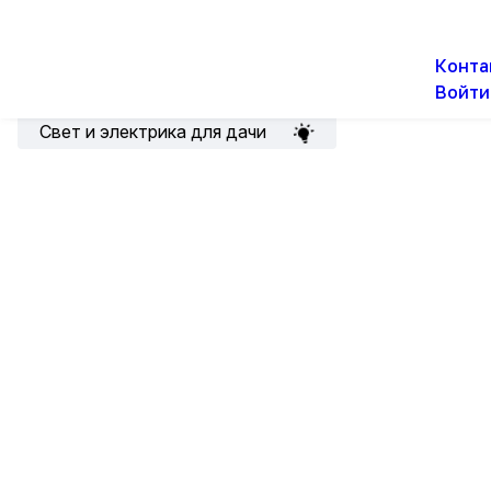
О н
Новости
Акции
Конта
Войти
Подборка для электрика
Свет и электрика для дачи