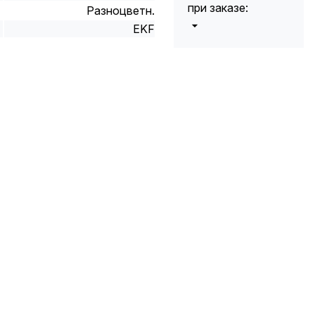
при заказе:
Разноцветн.
EKF
от 5000 до 10
5%
000 руб.
от 10 000 до
10%
20 000 руб.
от 20 000 до
12%
50 000 руб
от 50 000
*
15%
руб.
* -Для заказов,
состоящих
полностью из
кабельной
продукции,
максимальная
скидка ограничена
12%