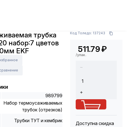
и материалы
СИЗ, трубка ТУТ, кембрик
 цветов по 3шт. 100мм EKF
Арт.: tut-n-40
живаемая трубка
Код Толедо: 137243
20 набор:7 цветов
511.79
₽
00мм EKF
/упак.
 избранное
 сравнение
ики
989799
Набор термоусаживаемых
трубок (отрезков)
Трубки ТУТ и кембрик
Доступна скидка