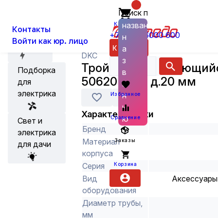
Поиск по
О нас
Новости
Каталог
Кабеленесущие системы и аксес
названию
Корзина
Контакты
+7 (800) 6000 600
н
Войти как юр. лицо
Акции
Каталог
а
DKC
з
Тройник открывающий
Подборка
в
50620 IP40, д.20 мм
для
а
электрика
н
Избранное
и
Характеристики
ю
Сравнение
Свет и
Бренд
электрика
Материал
Заказы
для дачи
корпуса
Корзина
Серия
Вид
Аксессуары
оборудования
Диаметр трубы,
мм