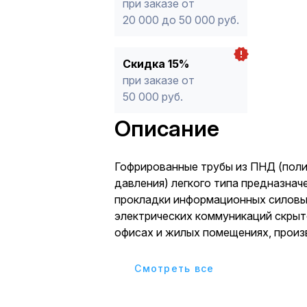
при заказе от
20 000 до 50 000 руб.
Скидка 15%
при заказе от
50 000 руб.
Описание
Гофрированные трубы из ПНД (поли
давления) легкого типа предназнач
прокладки информационных силовы
электрических коммуникаций скрыт
офисах и жилых помещениях, произ
административных зданиях, медици
учреждениях при строительстве ил
Cмотреть все