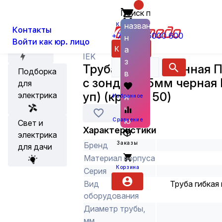
Поиск по
О нас
Новости
Каталог
Кабеленесущие системы и аксес
названию
Корзина
Контакты
+7 (800) 6000 600
н
Войти как юр. лицо
Акции
Каталог
а
IEK
з
Труба гофрированная 
Подборка
в
с зондом 25мм черная 
для
а
уп) (кратно 50)
электрика
н
Избранное
и
ю
Сравнение
Свет и
Характеристики
электрика
Заказы
Бренд
для дачи
Материал корпуса
Корзина
Серия
Вид
Труба гибкая
оборудования
Диаметр трубы,
мм