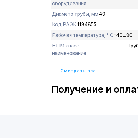
оборудования
Диаметр трубы, мм
40
Код РАЭК
1184855
Рабочая температура, ° С
-40...90
ETIM класс
Тру
наименование
Cмотреть все
Получение и опла