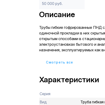
50 000 руб.
Описание
Трубы гибкие гофрированные ПНД 
одиночной прокладки в них скрыты
открытым способами в стационарн
электроустановках бытового и ана
назначения, эксплуатируемых как в
так и на открытом воздухе электри
телефонных, компьютерных, телеви
Cмотреть все
работающих при электрическом на
постоянного или переменного тока 
Характеристики
более 1000 В и выполненных изоли
проводами.
Серия
Вид
Труба гибкая