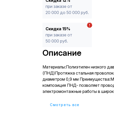
Скидка 12%
при заказе от
20 000 до 50 000 руб.
Скидка 15%
при заказе от
50 000 руб.
Описание
Материалы:Полиэтилен низкого да
(ПНД)Протяжка стальная проволока
диаметром 0,9 мм Преимущества:М
композиция ПНД- позволяет прово
электромонтажные работы в широк
температур от -45С до +90С без п
механических и изоляционных свой
Cмотреть все
ПНД имеют высокие прочностные х