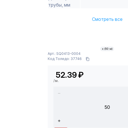
трубы, мм
Смотреть все
х (50 м)
Арт.: SQ0413-0004
Код Толедо: 37746
52.39
₽
/м.
50