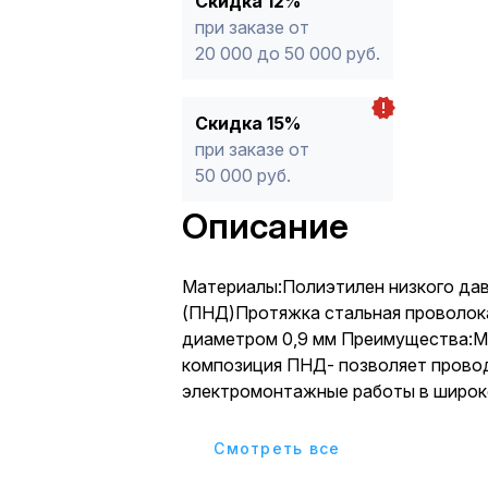
Скидка 12%
при заказе от
20 000 до 50 000 руб.
Скидка 15%
при заказе от
50 000 руб.
Описание
Материалы:Полиэтилен низкого да
(ПНД)Протяжка стальная проволока
диаметром 0,9 мм Преимущества:М
композиция ПНД- позволяет прово
электромонтажные работы в широк
температур от -45С до +90С без п
механических и изоляционных свой
Cмотреть все
ПНД имеют высокие прочностные х