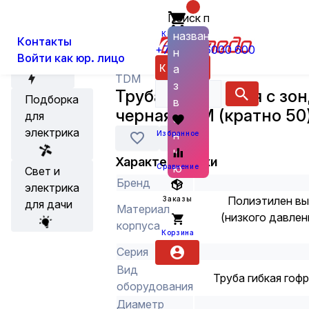
Поиск по
О нас
Новости
Каталог
Кабеленесущие системы и аксес
названию
Корзина
Контакты
+7 (800) 6000 600
н
Войти как юр. лицо
Акции
Каталог
а
TDM
з
Труба ПНД легкая с зо
Подборка
в
черная TDM (кратно 50
для
а
электрика
н
Избранное
и
Характеристики
ю
Сравнение
Свет и
Бренд
электрика
Полиэтилен вы
Заказы
для дачи
Материал
(низкого давле
корпуса
Корзина
Серия
Вид
Труба гибкая гоф
оборудования
Диаметр