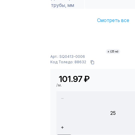
трубы, мм
Смотреть все
х (25 м)
Арт.: SQ0413-0006
Код Толедо: 88632
101.97
₽
/м.
25