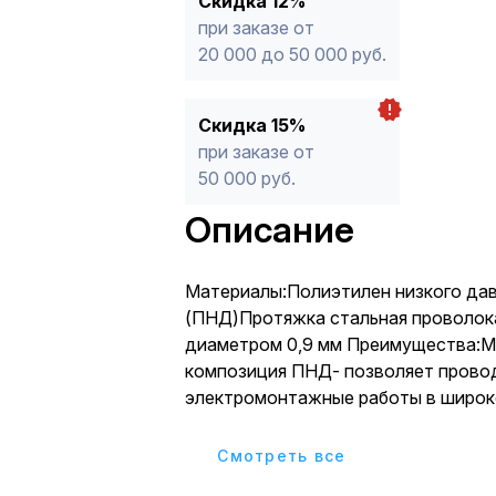
Скидка 12%
при заказе от
20 000 до 50 000 руб.
Скидка 15%
при заказе от
50 000 руб.
Описание
Материалы:Полиэтилен низкого да
(ПНД)Протяжка стальная проволока
диаметром 0,9 мм Преимущества:М
композиция ПНД- позволяет прово
электромонтажные работы в широк
температур от -45С до +90С без п
механических и изоляционных свой
Cмотреть все
ПНД имеют высокие прочностные х