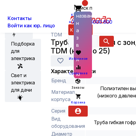
Поиск по
О нас
Новости
Каталог
Кабеленесущие системы и аксес
названию
Корзина
Контакты
+7 (800) 6000 600
н
Войти как юр. лицо
Акции
Каталог
а
TDM
з
Труба ПНД легкая с з
Подборка
в
TDM (кратно 25)
для
а
электрика
н
Избранное
и
Характеристики
ю
Сравнение
Свет и
Бренд
электрика
Полиэтилен вы
Заказы
для дачи
Материал
(низкого давле
корпуса
Корзина
Серия
Вид
Труба гибкая гоф
оборудования
Диаметр