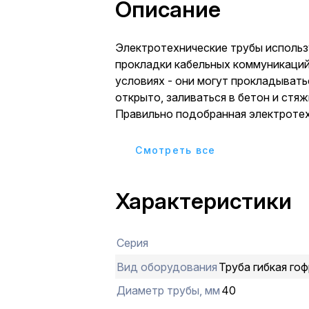
Описание
Электротехнические трубы использ
прокладки кабельных коммуникаций
условиях - они могут прокладывать
открыто, заливаться в бетон и стяж
Правильно подобранная электротех
надежно защищает кабель от повр
негативных воздействий окружающ
Cмотреть все
Электротехнические трубы могут п
монолитном строительстве, прокла
Характеристики
производственных предприятиях, в
недвижимости и индивидуальном с
Гофрированные трубы из ПВХ - поп
Серия
для прокладки электропроводки в 
относящихся к жилой и коммерческ
Вид оборудования
Труба гибкая гоф
недвижимости. Трубы отличаются 
Диаметр трубы, мм
40
соответствуют требованиям пожа