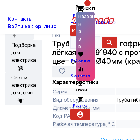
Поиск по
О нас
Новости
Труба ПВХ гибкая гофрированная 
Каталог
названию
Корзина
Контакты
+7 (800) 6000 600
н
Войти как юр. лицо
Акции
Каталог
а
DKC
з
Труба ПВХ гибкая гофр
Подборка
в
лёгкая DKC 91940 с пр
для
а
цвет серый Ø40мм (кра
электрика
н
Избранное
и
ю
Сравнение
Свет и
Характеристики
электрика
Заказы
Серия
для дачи
Вид оборудования
Труба гиб
Корзина
Диаметр трубы, мм
Код РАЭК
Рабочая температура, ° С
Смотреть все