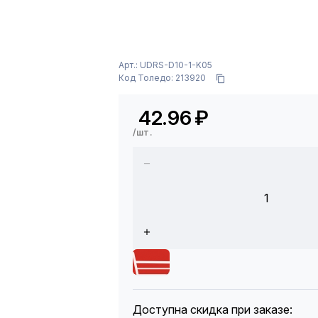
Арт.: UDRS-D10-1-K05
Код Толедо: 213920
42.96
₽
/шт.
1
Доступна скидка при заказе: