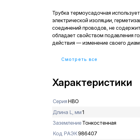
Трубка термоусадочная использует
электрической изоляции, герметиза
соединений проводов, не содержит
обладает свойством подавления го
действия — изменение своего диаметра путем
усадки в два раза.
Cмотреть все
Характеристики
Серия
НВО
Длина L, мм
1
Заземление
Тонкостенная
Код РАЭК
986407