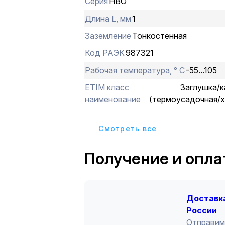
Серия
НВО
Длина L, мм
1
Заземление
Тонкостенная
Код РАЭК
987321
Рабочая температура, ° С
-55...105
ETIM класс
Заглушка/к
наименование
(термоусадочная/х
Cмотреть все
Получение и опла
Доставка
России
Отправим