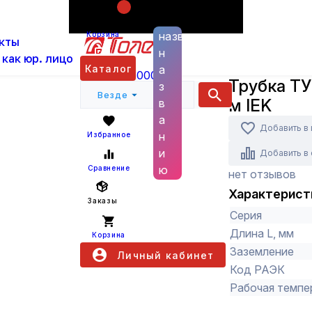
Поиск по
ас
Каталог
Бытовые товары, прочая электрика 
названию
Корзина
кты
ТУТнг 14/7 красная 1 м IEK
н
 как юр. лицо
IEK
Каталог
а
+7 (800) 6000 600
Трубка ТУ
з
Везде
м IEK
в
а
Добавить в
н
Избранное
и
Добавить в
ю
Сравнение
нет отзывов
Характерист
Заказы
Серия
Длина L, мм
Корзина
Заземление
Личный кабинет
Код РАЭК
Рабочая темпер