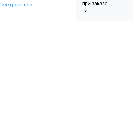
при заказе:
Смотреть все
от 5000 до 10
5%
000 руб.
от 10 000 до
10%
20 000 руб.
от 20 000 до
12%
50 000 руб
от 50 000
*
15%
руб.
* -Для заказов,
состоящих
полностью из
кабельной
продукции,
максимальная
скидка ограничена
12%