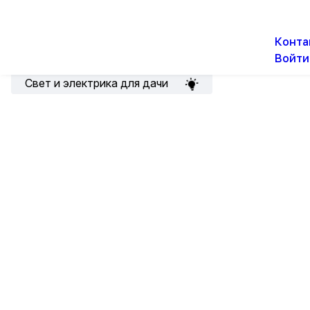
О н
Новости
Акции
Конта
Войти
Подборка для электрика
Свет и электрика для дачи