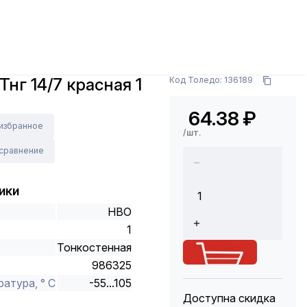
и материалы
СИЗ, трубка ТУТ, кембрик
Трубка
Арт.: UDRS-D14-1-K04
Тнг 14/7 красная 1
Код Толедо: 136189
64.38
₽
 избранное
/шт.
 сравнение
ики
НВО
1
Тонкостенная
986325
атура, ° С
-55...105
Доступна скидка