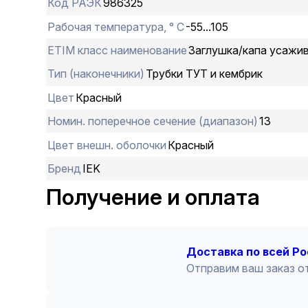
Код РАЭК
986325
Рабочая температура, ° С
-55...105
ETIM класс наименование
Заглушка/капа усажи
Тип (наконечники)
Трубки ТУТ и кембрик
Цвет
Красный
Номин. поперечное сечение (диапазон)
13
Цвет внешн. оболочки
Красный
Бренд
IEK
Получение и оплата
Доставка по всей Р
Отправим ваш заказ от