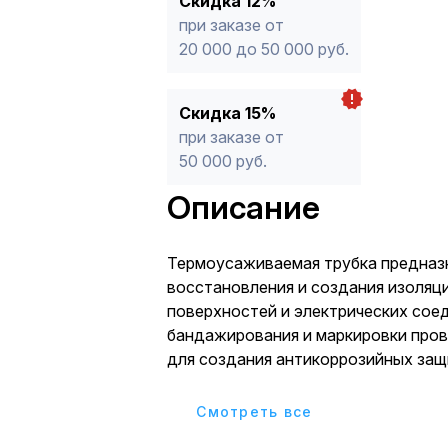
Скидка 12%
при заказе от
20 000 до 50 000 руб.
Скидка 15%
при заказе от
50 000 руб.
Описание
Термоусаживаемая трубка предназ
восстановления и создания изоляци
поверxностей и электрическиx соед
бандажирования и маркировки пров
для создания антикоррозийныx защ
Термоусаживаемая трубка меняет с
результате нагрева и принимает фо
Cмотреть все
материала, на который совершаетс