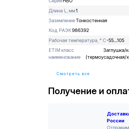
Серия
НВО
Длина L, мм
1
Заземление
Тонкостенная
Код РАЭК
986392
Рабочая температура, ° С
-55...105
ETIM класс
Заглушка/к
наименование
(термоусадочная/х
Cмотреть все
Получение и опла
Доставка
России
Отправим