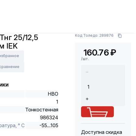
и материалы
СИЗ, трубка ТУТ, кембрик
Трубка
Арт.: UDRS-D25-1-K04
Тнг 25/12,5
Код Толедо: 289876
м IEK
160.76
₽
 избранное
/шт.
 сравнение
ики
НВО
1
Тонкостенная
986324
атура, ° С
-55...105
Доступна скидка