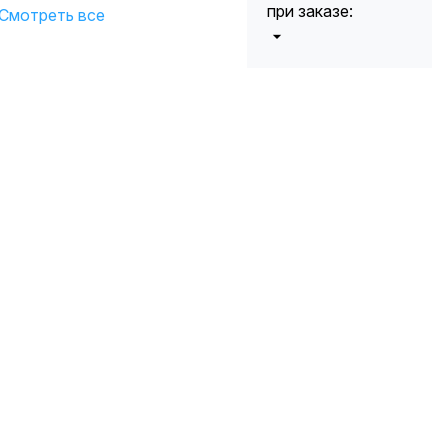
при заказе:
Смотреть все
от 5000 до 10
5%
000 руб.
от 10 000 до
10%
20 000 руб.
от 20 000 до
12%
50 000 руб
от 50 000
*
15%
руб.
* -Для заказов,
состоящих
полностью из
кабельной
продукции,
максимальная
скидка ограничена
12%