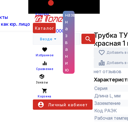
Поиск по
ас
Каталог
Бытовые товары, прочая электрика 
названию
Корзина
кты
ТУТнг 25/12,5 красная 1 м IEK
н
 как юр. лицо
IEK
Каталог
а
+7 (800) 6000 600
Трубка ТУ
з
Везде
красная 1 
в
а
Добавить в
н
Избранное
и
Добавить в
ю
Сравнение
нет отзывов
Характерист
Заказы
Серия
Длина L, мм
Корзина
Заземление
Личный кабинет
Код РАЭК
Рабочая темпер