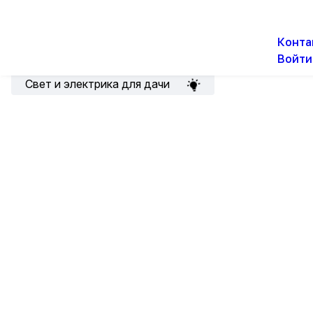
О н
Новости
Акции
Конта
Войти
Подборка для электрика
Свет и электрика для дачи