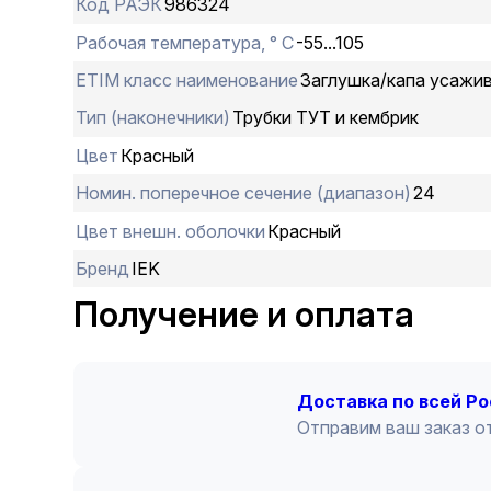
Код РАЭК
986324
Рабочая температура, ° С
-55...105
ETIM класс наименование
Заглушка/капа усажи
Тип (наконечники)
Трубки ТУТ и кембрик
Цвет
Красный
Номин. поперечное сечение (диапазон)
24
Цвет внешн. оболочки
Красный
Бренд
IEK
Получение и оплата
Доставка по всей Р
Отправим ваш заказ от