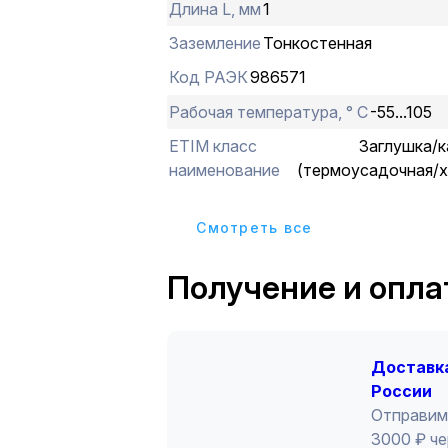
Длина L, мм
1
Заземление
Тонкостенная
Код РАЭК
986571
Рабочая температура, ° С
-55...105
ETIM класс
Заглушка/к
наименование
(термоусадочная/х
Cмотреть все
Получение и опла
Доставка
России
Отправим
3000 ₽ че