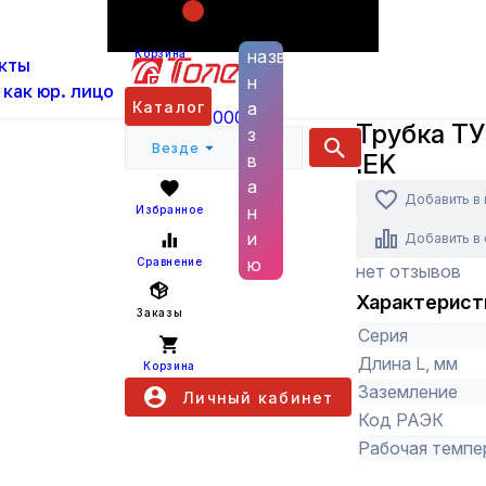
Поиск по
ас
Каталог
Бытовые товары, прочая электрика 
названию
Корзина
кты
ТУТнг 30/15 синяя 1 м IEK
н
 как юр. лицо
IEK
Каталог
а
+7 (800) 6000 600
Трубка ТУ
з
Везде
IEK
в
а
Добавить в
н
Избранное
и
Добавить в
ю
Сравнение
нет отзывов
Характерист
Заказы
Серия
Длина L, мм
Корзина
Заземление
Личный кабинет
Код РАЭК
Рабочая темпер