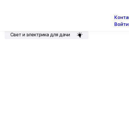
О н
Новости
Акции
Конта
Войти
Подборка для электрика
Свет и электрика для дачи