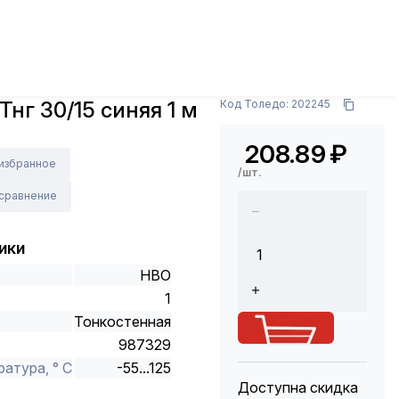
и материалы
СИЗ, трубка ТУТ, кембрик
Трубка
Арт.: UDRS-D30-1-K07
Тнг 30/15 синяя 1 м
Код Толедо: 202245
208.89
₽
 избранное
/шт.
 сравнение
ики
НВО
1
Тонкостенная
987329
атура, ° С
-55...125
Доступна скидка