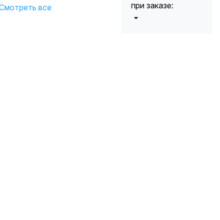
при заказе:
Смотреть все
от 5000 до 10
5%
000 руб.
от 10 000 до
10%
20 000 руб.
от 20 000 до
12%
50 000 руб
от 50 000
*
15%
руб.
* -Для заказов,
состоящих
полностью из
кабельной
продукции,
максимальная
скидка ограничена
12%