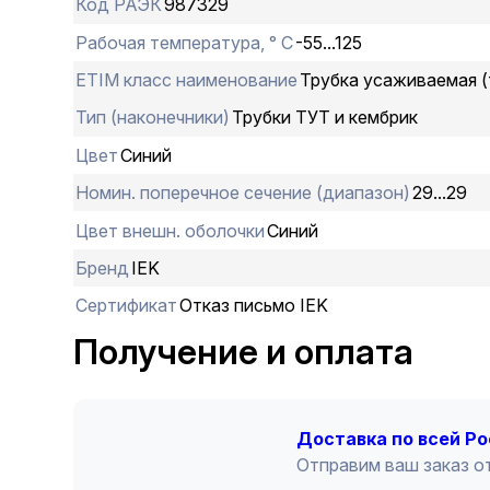
Код РАЭК
987329
Рабочая температура, ° С
-55...125
ETIM класс наименование
Трубка усаживаемая 
Тип (наконечники)
Трубки ТУТ и кембрик
Цвет
Синий
Номин. поперечное сечение (диапазон)
29...29
Цвет внешн. оболочки
Синий
Бренд
IEK
Сертификат
Отказ письмо IEK
Получение и оплата
Доставка по всей Р
Отправим ваш заказ от