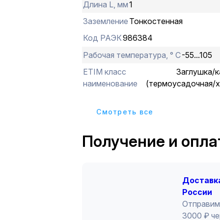
Длина L, мм
1
Заземление
Тонкостенная
Код РАЭК
986384
Рабочая температура, ° С
-55...105
ETIM класс
Заглушка/к
наименование
(термоусадочная/х
Cмотреть все
Получение и опла
Доставка
России
Отправим
3000 ₽ че