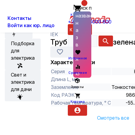
Поиск по
О нас
Новости
Каталог
Бытовые товары, прочая электрик
названию
Корзина
Контакты
+7 (800) 6000 600
н
Войти как юр. лицо
Акции
Каталог
а
IEK
з
Трубка ТУТнг 4/2 зелена
Подборка
в
для
а
электрика
н
Избранное
Характеристики
и
Серия
ю
Сравнение
Свет и
Длина L, мм
электрика
Заземление
Тонкосте
Заказы
для дачи
Код РАЭК
98
Корзина
Рабочая температура, ° С
-55.
Смотреть все