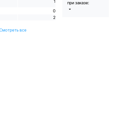
1
при заказе:
0
от 5000 до 10
2
5%
000 руб.
от 10 000 до
10%
Смотреть все
20 000 руб.
от 20 000 до
12%
50 000 руб
от 50 000
*
15%
руб.
* -Для заказов,
состоящих
полностью из
кабельной
продукции,
максимальная
скидка ограничена
12%