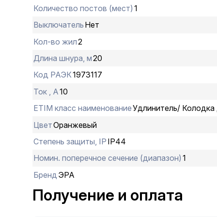
Количество постов (мест)
1
Выключатель
Нет
Кол-во жил
2
Длина шнура, м
20
Код РАЭК
1973117
Ток , А
10
ETIM класс наименование
Удлинитель/ Колодка 
Цвет
Оранжевый
Степень защиты, IP
IP44
Номин. поперечное сечение (диапазон)
1
Бренд
ЭРА
Получение и оплата