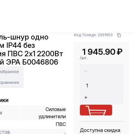
дки
Удлинители шнуры
Удлинитель-шнур одно
0Вт оранжевый ЭРА Б0046806
Арт.: Б0046806
ль-шнур одно
Код Толедо: 2051953
м IP44 без
1 945.90
₽
я ПВС 2х1 2200Вт
/шт.
й ЭРА Б0046806
 избранное
 сравнение
ики
Силовые
я
удлинители
ПВС
Доступна скидка
стов