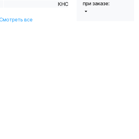
при заказе:
КНС
от 5000 до 10
Смотреть все
5%
000 руб.
от 10 000 до
10%
20 000 руб.
от 20 000 до
12%
50 000 руб
от 50 000
*
15%
руб.
* -Для заказов,
состоящих
полностью из
кабельной
продукции,
максимальная
скидка ограничена
12%