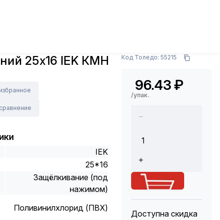
ры
Кабельные каналы и аксессуары
Угол внешний
Арт.: CKMP10D-N-025-016-K01
ний 25х16 IEK КМН
Код Толедо: 55215
96.43
₽
 избранное
/упак.
 сравнение
ики
IEK
25*16
Защёлкивание (под
нажимом)
Поливинилхлорид (ПВХ)
Доступна скидка