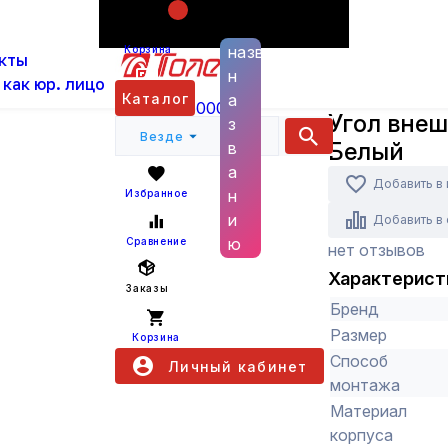
Поиск по
ас
Каталог
Кабеленесущие системы и аксессуа
названию
Корзина
кты
25х16 IEK КМН Белый
н
 как юр. лицо
IEK
Каталог
а
+7 (800) 6000 600
Угол внеш
з
Везде
Белый
в
а
Добавить в
н
Избранное
и
Добавить в
ю
Сравнение
нет отзывов
Характерист
Заказы
Бренд
Размер
Корзина
Способ
Личный кабинет
монтажа
Материал
корпуса