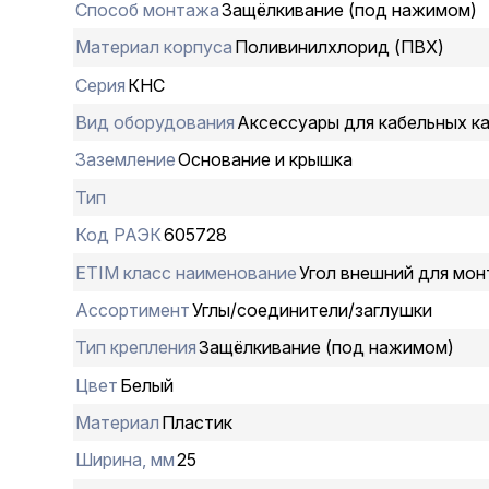
Способ монтажа
Защёлкивание (под нажимом)
Материал корпуса
Поливинилхлорид (ПВХ)
Серия
КНС
Вид оборудования
Аксессуары для кабельных к
Заземление
Основание и крышка
Тип
Код РАЭК
605728
ETIM класс наименование
Угол внешний для мон
Ассортимент
Углы/соединители/заглушки
Тип крепления
Защёлкивание (под нажимом)
Цвет
Белый
Материал
Пластик
Ширина, мм
25