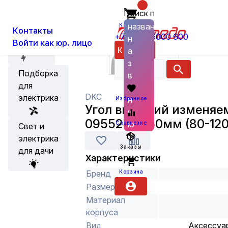
Поиск по
О нас
Новости
Каталог
Кабеленесущие системы и аксес
названию
Корзина
Контакты
+7 (800) 6000 600
н
Войти как юр. лицо
Акции
Каталог
а
з
Подборка
в
для
а
DKC
электрика
н
Избранное
Угол внешний изменяе
и
09552 90х50мм (80-120
ю
Сравнение
Свет и
электрика
Заказы
для дачи
Характеристики
Корзина
Бренд
Размер
Материал
корпуса
Вид
Аксессуа