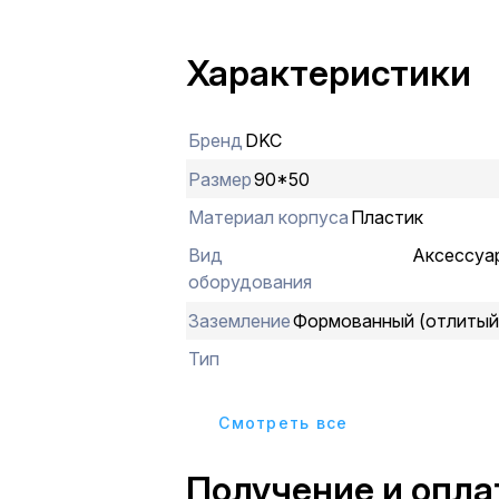
90х50, 90/2х50. Цвет белый
Характеристики
Бренд
DKC
Размер
90*50
Материал корпуса
Пластик
Вид
Аксессуа
оборудования
Заземление
Формованный (отлитый
Тип
Cмотреть все
Получение и опла