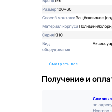
Бренд
IEK
Размер
100*60
Способ монтажа
Защёлкивание (по
Материал корпуса
Поливинилхлори
Серия
КНС
Вид
Аксессуа
оборудования
Cмотреть все
Получение и опла
Cамовыв
по адресу
Новгород 