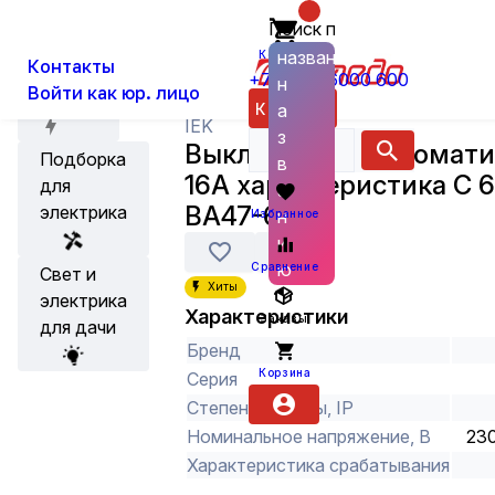
Поиск по
О нас
Новости
Каталог
Защитное, учетное и низковольт
названию
Корзина
Контакты
+7 (800) 6000 600
н
Войти как юр. лицо
Акции
Каталог
а
IEK
з
Выключатель автомати
Подборка
в
16А характеристика С 6
для
а
ВА47-60M
электрика
н
Избранное
и
ю
Сравнение
Свет и
Хиты
электрика
Характеристики
Заказы
для дачи
Бренд
Корзина
Серия
Степень защиты, IP
Номинальное напряжение, В
23
Характеристика срабатывания