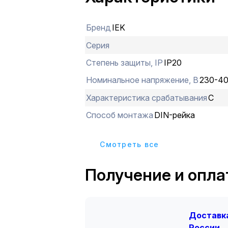
Бренд
IEK
Серия
Степень защиты, IP
IP20
Номинальное напряжение, В
230-4
Характеристика срабатывания
C
Способ монтажа
DIN-рейка
Cмотреть все
Получение и опла
Доставка
России