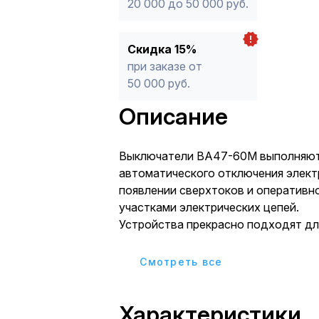
20 000 до 50 000 руб.
Скидка 15%
при заказе от
50 000 руб.
Описание
Выключатели ВА47-60М выполняют
автоматического отключения элект
появлении сверхтоков и оперативн
участками электрических цепей.
Устройства прекрасно подходят дл
групповых щитках (квартирные и эт
в учетно-распределительных щита
Cмотреть все
административных и жилых зданий.
Характеристики