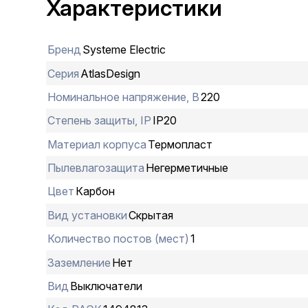
Характеристики
Бренд
Systeme Electric
Серия
AtlasDesign
Номинальное напряжение, В
220
Степень защиты, IP
IP20
Материал корпуса
Термопласт
Пылевлагозащита
Негерметичные
Цвет
Карбон
Вид установки
Скрытая
Количество постов (мест)
1
Заземление
Нет
Вид
Выключатели