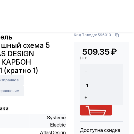
 аксессуары
Выключатели
Выключатель
ханизм КАРБОН ATN001051 (кратно 1)
c
Арт.: ATN001051
ель
Код Толедо: 596013
ишный схема 5
509.35
₽
AS DESIGN
/шт.
 КАРБОН
 (кратно 1)
 избранное
 сравнение
ики
Systeme
Electric
Доступна скидка
AtlasDesign