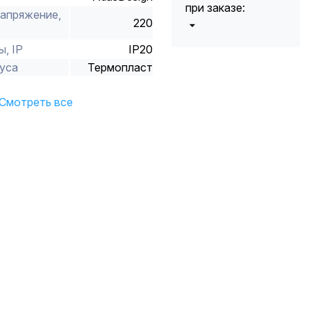
при заказе:
апряжение,
220
от 5000 до 10
, IP
IP20
5%
000 руб.
уса
Термопласт
от 10 000 до
10%
20 000 руб.
от 20 000 до
Смотреть все
12%
50 000 руб
от 50 000
*
15%
руб.
* -Для заказов,
состоящих
полностью из
кабельной
продукции,
максимальная
скидка ограничена
12%