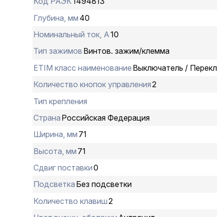
Код РАЭК
1494813
Глубина, мм
40
Номинальный ток, А
10
Тип зажимов
Винтов. зажим/клемма
ETIM класс наименование
Выключатель / Перек
Количество кнопок управления
2
Тип крепления
Страна
Российская Федерация
Ширина, мм
71
Высота, мм
71
Сдвиг поставки
0
Подсветка
Без подсветки
Количество клавиш
2