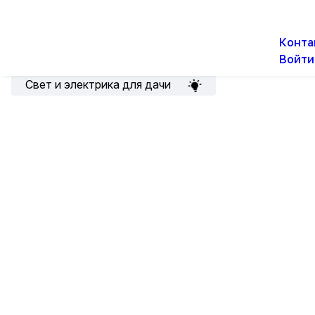
О н
Новости
Акции
Конта
Войти
Подборка для электрика
Свет и электрика для дачи