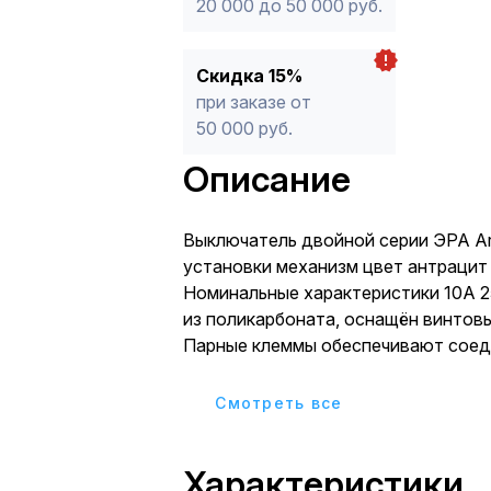
20 000 до 50 000 руб.
Скидка 15%
при заказе от
50 000 руб.
Описание
Выключатель двойной серии ЭРА Ar
установки механизм цвет антрацит 
Номинальные характеристики 10А 2
из поликарбоната, оснащён винтов
Парные клеммы обеспечивают соед
Монтаж в подрозетник производится
на винты. Рамки приобретаются от
Cмотреть все
Характеристики