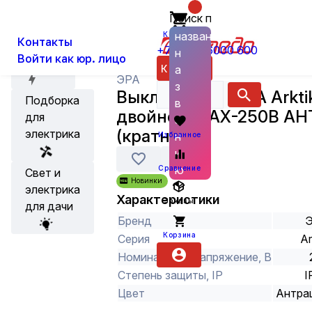
Поиск по
О нас
Новости
Каталог
Установка, Выключатели, Розетки
названию
Корзина
Контакты
+7 (800) 6000 600
н
Войти как юр. лицо
Акции
Каталог
а
ЭРА
з
Выключатель ЭРА Arktik
Подборка
в
двойной 10АХ-250В А
для
а
(кратно 1)
электрика
н
Избранное
и
ю
Сравнение
Свет и
Новинки
электрика
Характеристики
Заказы
для дачи
Бренд
Корзина
Серия
Ar
Номинальное напряжение, В
Степень защиты, IP
I
Цвет
Антра