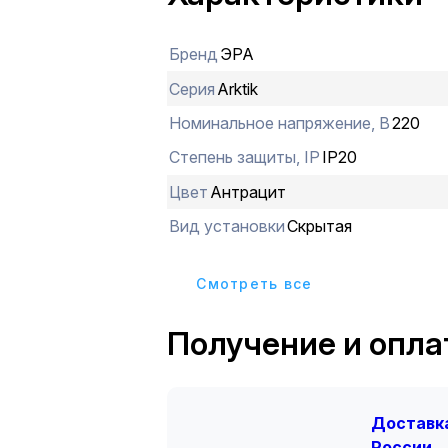
Бренд
ЭРА
Серия
Arktik
Номинальное напряжение, В
220
Степень защиты, IP
IP20
Цвет
Антрацит
Вид установки
Скрытая
Cмотреть все
Получение и опла
Доставка
России