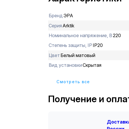
Бренд
ЭРА
Серия
Arktik
Номинальное напряжение, В
220
Степень защиты, IP
IP20
Цвет
Белый матовый
Вид установки
Скрытая
Cмотреть все
Получение и опла
Доставка
России