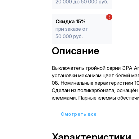
20 000 до 50 000 руб.
Скидка 15%
при заказе от
50 000 руб.
Описание
Выключатель тройной серии ЭРА Ark
установки механизм цвет белый ма
08. Номинальные характеристики 10
Сделан из поликарбоната, оснащён
клеммами. Парные клеммы обеспеч
соединение шлейфом. Монтаж в по
производится и на лапки, и на винт
Cмотреть все
приобретаются отдельно.
Характеристики