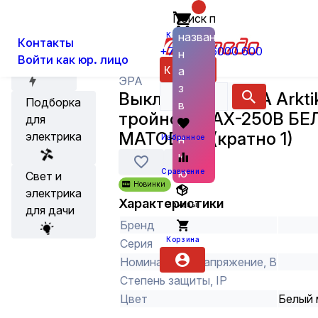
Поиск по
О нас
Новости
Каталог
Установка, Выключатели, Розетки
названию
Корзина
Контакты
+7 (800) 6000 600
н
Войти как юр. лицо
Акции
Каталог
а
ЭРА
з
Выключатель ЭРА Arktik
Подборка
в
тройной 10АХ-250В Б
для
а
МАТОВЫЙ (кратно 1)
электрика
н
Избранное
и
ю
Сравнение
Свет и
Новинки
электрика
Характеристики
Заказы
для дачи
Бренд
Корзина
Серия
Номинальное напряжение, В
Степень защиты, IP
Цвет
Белый 