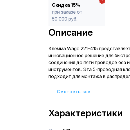
Скидка 15%
при заказе от
50 000 руб.
Описание
Клемма Wago 221-415 представляе
инновационное решение для быстр
соединения до пяти проводов без 
инструментов. Эта 5-проводная кл
подходит для монтажа в распреде
коробках, щитках и других электро
требуется компактное и эффективн
Cмотреть все
Она поддерживает широкий диапаз
проводов, обеспечивая универсаль
Характеристики
различных применений, таких как п
освещения, выключателей и розеток
офисных помещениях. Практическо