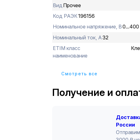
Вид
Прочее
Код РАЭК
196156
Номинальное напряжение, В
0...400
Номинальный ток, А
32
ETIM класс
Кле
наименование
Cмотреть все
Получение и опла
Доставка
России
Отправим
3000 ₽ че