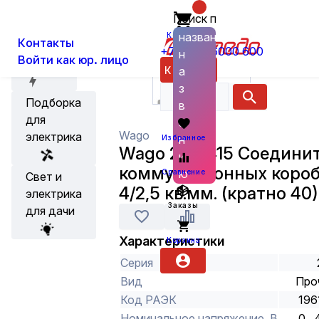
Поиск по
О нас
Новости
Каталог
Бытовые товары, прочая электрик
названию
Корзина
Контакты
+7 (800) 6000 600
н
Войти как юр. лицо
Акции
Каталог
а
з
Подборка
в
для
а
Wago
электрика
н
Избранное
Wago 222-415 Соедини
и
коммутационных короб
ю
Сравнение
Свет и
4/2,5 кв.мм. (кратно 40)
электрика
Заказы
для дачи
Характеристики
Корзина
Серия
Вид
Про
Код РАЭК
196
Номинальное напряжение, В
0..