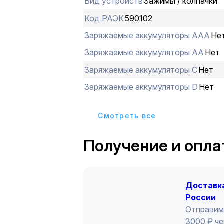
Вид устройств
Зажимы / колпачки
внутри изолятора, поэтому их испо
максимально безопаснымУпаковка по
Код РАЭК
590102
оптимальна для реализации через р
Заряжаемые аккумуляторы ААА
Не
Назначение:Фиксация и временное 
проводников. 0:
Заряжаемые аккумуляторы АА
Нет
Заряжаемые аккумуляторы С
Нет
Заряжаемые аккумуляторы D
Нет
Cмотреть все
Получение и опла
Доставка
России
Отправим
3000 ₽ че