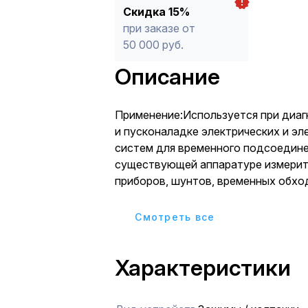
Скидка 15%
при заказе от
50 000 руб.
Описание
Применение:Используется при диаг
и пусконаладке электрических и э
систем для временного подсоедине
существующей аппаратуре измери
приборов, шунтов, временных обхо
соединений. Материалы:Изолирую
детали (челюсти) изготавливаются
Cмотреть все
никелированного листового
металлаПреимущества:Зажимы кро
Характеристики
незаменимы для временного соеди
или их фиксации.Удобны и просты в
эксплуатацииЗажимы ЗКИ находят