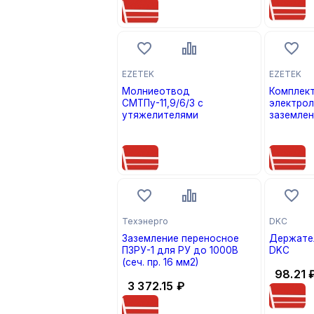
EZETEK
EZETEK
Молниеотвод
Комплек
СМТПу-11,9/6/3 с
электрол
утяжелителями
заземлени
цена по запросу
цена по
Техэнерго
DKC
Заземление переносное
Держате
ПЗРУ-1 для РУ до 1000В
DKC
(сеч. пр. 16 мм2)
98.21
3 372.15
₽