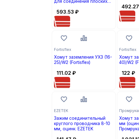
для соединения плоских
492.2
проводников шириной 25-
593.53
₽
50 мм DKC
Fortisflex
Fortisflex
Хомут заземления УХЗ (16-
Хомут за
25)/W2 (Fortisflex)
40)/W2 (Fo
111.02
₽
122
₽
EZETEK
Промрука
Зажим соединительный
Хомут за
круглого проводника 8-10
мм (оцин
мм, оцинк. EZETEK
Промрука
(кратно 1