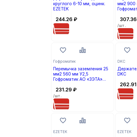
круглого 6-10 мм, оцинк.
мм2 900 
EZETEK
Гофрома
(кратно 2
244.26
₽
307.36
/шт.
Гофроматик
DKC
Перемычка заземления 25
Держател
мм2 560 мм У2,5
DKC
Гофроматик АО «ЗЭТА»
262.91
(кратно 20)
231.29
₽
/шт.
EZETEK
EZETEK