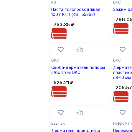
КВТ
DKC
Паста токопроводящая
Зажим фа
100 г КПП (КВТ 55362)
796.0
753.35
₽
DKC
DKC
Скоба-держатель полосы
Держате
с/болтом DKC
пластико
d8-10 мм
525.21
₽
205.5
EZETEK
Гофромат
Держатель проводника
Перемычк