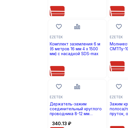
цена по запросу
цена по
EZETEK
EZETEK
Комплект заземления 6 м
Молниео
(6 метров 16 мм 4 х 1500
СМТПу-10
мм) с насадкой SDS-max
цена по
цена по запросу
EZETEK
EZETEK
Держатель-зажим
Зажим к
соединительный круглого
полоса/п
проводника 8-12 мм
пруток, 
опорный, оцинк. EZETEK
цена по
340.13
₽