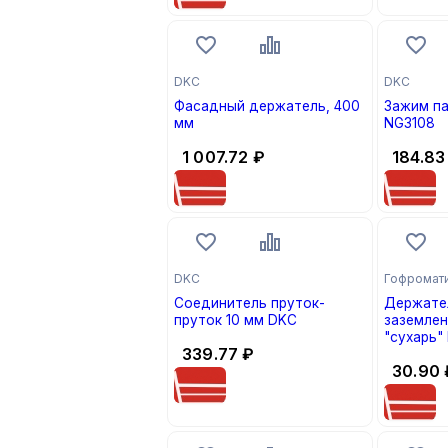
DKC
DKC
Фасадный держатель, 400
Зажим п
мм
NG3108
1 007.72
₽
184.83
DKC
Гофромат
Соединитель пруток-
Держате
пруток 10 мм DKC
заземлен
"сухарь"
339.77
₽
«ЗЭТА»
30.90