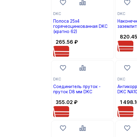
DKC
DKC
Полоса 25х4
Наконечн
горячеоцинкованная DKC
заземли
(кратно 62)
820.4
265.56
₽
DKC
DKC
Соединитель пруток -
Антикорр
пруток D8 мм DKC
DKC NA10
355.02
₽
1 498.