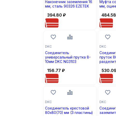
Наконечник заземления 16
Муфта со
мм, сталь 90326 EZETEK
мм, оцин
394.80
₽
484.5
DKC
DKC
Соединитель
Соедини
универсальный прутка 8-
пруток 8
10мм DKC NG3103
разделит
DKC
156.77
₽
530.0
DKC
DKC
Соединитель крестовой
Соединит
80х80(70) мм (3 пластины)
заземлит