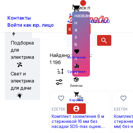
Главная
Каталог
Кабеленесущие систе
Поиск по
О нас
Новости
названию
Корзина
Контакты
+7 (800) 6000 600
н
Заземление и молниез
Войти как юр. лицо
Акции
Каталог
а
з
Подборка
в
для
а
Найдено товаров:
электрика
н
Избранное
1 196
и
ю
Сравнение
Свет и
электрика
Заказы
для дачи
Корзина
EZETEK
EZETEK
Комплект заземления 6 м
Комплект 
стержневой 16 мм без
стержнев
насадки SDS-max оцинк.
мм) без 
EZETEK
коробке 