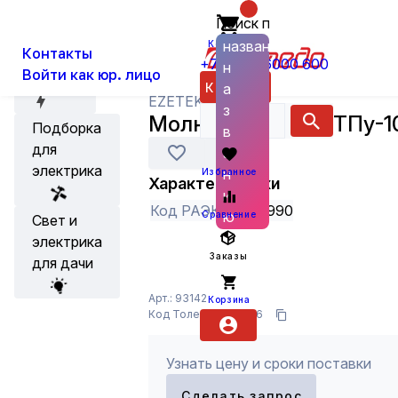
Поиск по
О нас
Новости
Каталог
Кабеленесущие системы и аксес
названию
Корзина
Контакты
+7 (800) 6000 600
н
Войти как юр. лицо
Акции
Каталог
а
EZETEK
з
Молниеотвод СМТПу-10
Подборка
в
для
а
электрика
н
Избранное
Характеристики
и
Код РАЭК
2625990
ю
Сравнение
Свет и
электрика
Заказы
для дачи
Арт.: 93142
Корзина
Код Толедо: 7112896
Узнать цену и сроки поставки
Сделать запрос