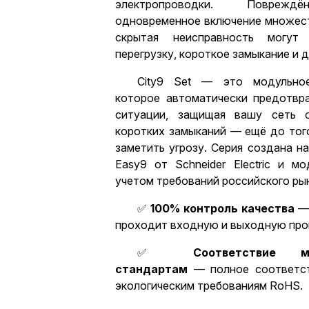
электропроводки. Поврежд
одновременное включение множест
скрытая неисправность могут 
перегрузку, короткое замыкание и 
City9 Set — это модульное
которое автоматически предотвр
ситуации, защищая вашу сеть о
коротких замыканий — ещё до того
заметить угрозу. Серия создана н
Easy9 от Schneider Electric и м
учетом требований российского ры
✅
100% контроль качества
— 
проходит входную и выходную про
✅
Соответствие м
стандартам
— полное соответст
экологическим требованиям RoHS.