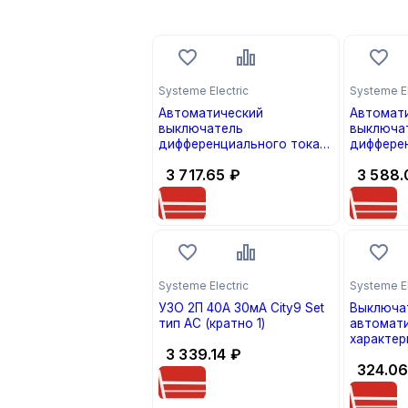
Systeme Electric
Systeme El
Автоматический
Автомат
выключатель
выключа
дифференциального тока
диффере
2П 25А 30мА City9 Set
2П 16А 30
3 717.65
₽
3 588.
характеристика С 4.5kA тип
характер
AС 230В 1П+N АВДТ
AС 230В
(кратно 1)
C9D34616
Systeme Electric
Systeme El
УЗО 2П 40А 30мА City9 Set
Выключа
тип AC (кратно 1)
автомати
характер
3 339.14
₽
City9 Set
324.0