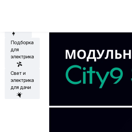
Хиты
Хиты
Хиты
Новости
City Set на
Главная
Медиа
Новости
Акции
Подборка
для
электрика
Свет и
электрика
для дачи