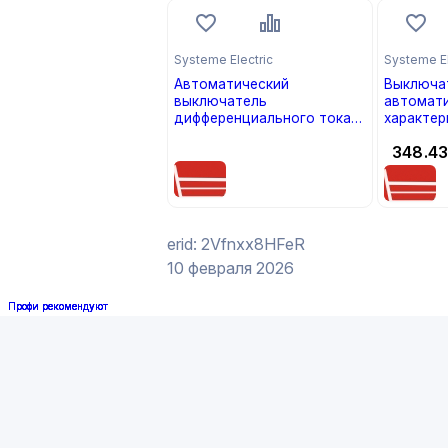
Systeme Electric
Systeme El
Автоматический
Выключа
выключатель
автомати
дифференциального тока
характер
2П 16А 30мА City9 Set АВДТ
City9 Set
цена по запросу
348.4
характеристика C тип A
1)
6кА (кратно 1)
erid: 2Vfnxx8HFeR
10 февраля 2026
Профи рекомендуют
Профи рекомендуют
Профи рекомендуют
Профи рекомендуют