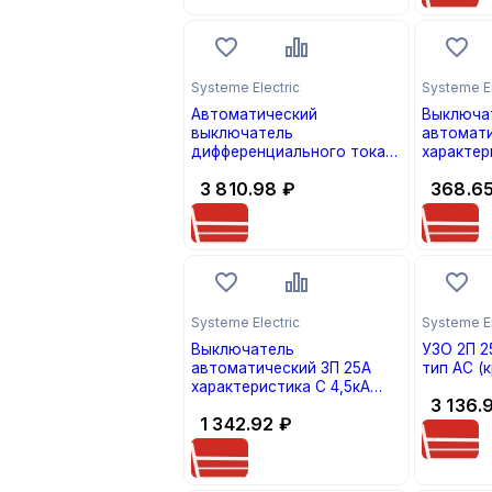
Systeme Electric
Systeme El
Автоматический
Выключа
выключатель
автомати
дифференциального тока
характер
2П 20А 30мА City9 Set
City9 Set
3 810.98
₽
368.6
характеристика С 4.5kA тип
1)
AС 230В 1П+N АВДТ
(кратно 1)
Systeme Electric
Systeme El
Выключатель
УЗО 2П 25А 30мА City9 Set
автоматический 3П 25А
тип AC (к
характеристика С 4,5кА
3 136.
City9 Set С9F34325 (кратно
1 342.92
₽
1)